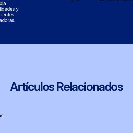
bia
lidades y
lientes
vadoras.
Artículos Relacionados
os.