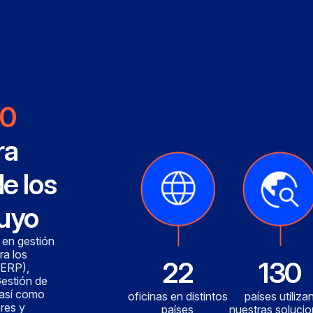
0
ra
de los
tuyo
 en gestión
ra los
22
130
 ERP),
estión de
, así como
oficinas en distintos
países utiliza
res y
países
nuestras soluci