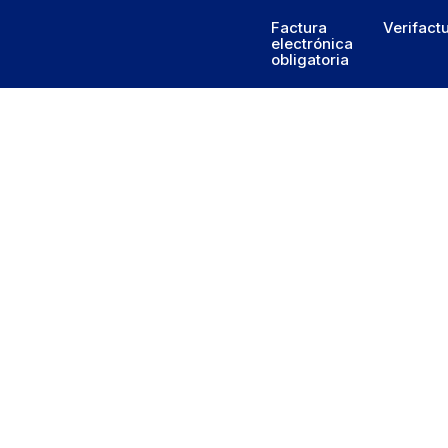
Factura
Verifact
electrónica
obligatoria
utilizando mi
cturación actual